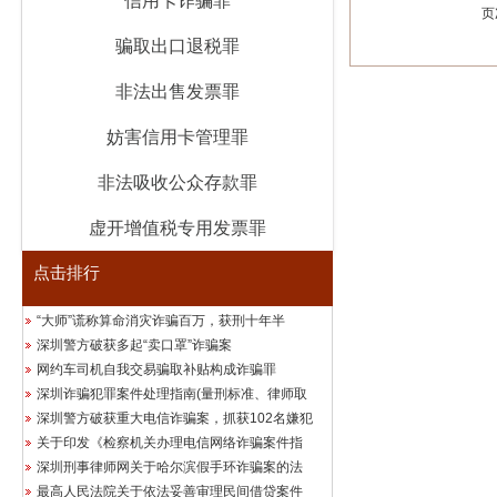
信用卡诈骗罪
页
骗取出口退税罪
非法出售发票罪
妨害信用卡管理罪
非法吸收公众存款罪
虚开增值税专用发票罪
点击排行
“大师”谎称算命消灾诈骗百万，获刑十年半
深圳警方破获多起“卖口罩”诈骗案
网约车司机自我交易骗取补贴构成诈骗罪
深圳诈骗犯罪案件处理指南(量刑标准、律师取
深圳警方破获重大电信诈骗案，抓获102名嫌犯
关于印发《检察机关办理电信网络诈骗案件指
深圳刑事律师网关于哈尔滨假手环诈骗案的法
最高人民法院关于依法妥善审理民间借贷案件