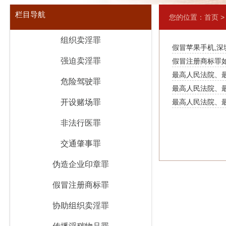
栏目导航
您的位置：
首页
组织卖淫罪
假冒苹果手机,
强迫卖淫罪
假冒注册商标罪
最高人民法院、
危险驾驶罪
最高人民法院、
(2004)
开设赌场罪
最高人民法院、
（二）(2007)
(2011)
非法行医罪
交通肇事罪
伪造企业印章罪
假冒注册商标罪
协助组织卖淫罪