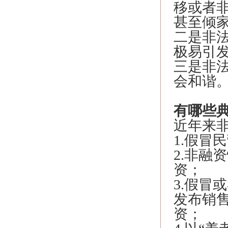
移或者
甚至倾
二是非
极易引
三是非
会和谐
有哪些
近年来
1.假冒
2.非融
资；
3.假冒
发布销
资；