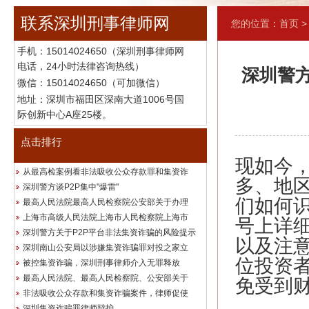
联系深圳刑事律师网
您的位置：
首页
手机：
15014024650（深圳刑事律师网
电话，24小时法律咨询热线）
深圳警
微信：15014024650（可加微信）
地址：深圳市福田区深南大道1006号国
际创新中心A座25楼。
点击排行
现如今
从最高检案例看非法吸收公众存款罪和集资诈
多、地
深圳警方谈P2P集中"爆雷"
们如何
最高人民法院最高人民检察院公安部关于办理
上海市高级人民法院上海市人民检察院上海市
号上详细
深圳警方关于P2P平台非法集资诈骗的风险提示
以及注
深圳南山公安局以涉嫌集资诈骗罪对投之家立
位投资
被控集资诈骗，深圳刑事律师介入无罪释放
最高人民法院、最高人民检察院、公安部关于
免受到
非法吸收公众存款和集资诈骗案件，律师促使
深圳集资诈骗罪律师辩护