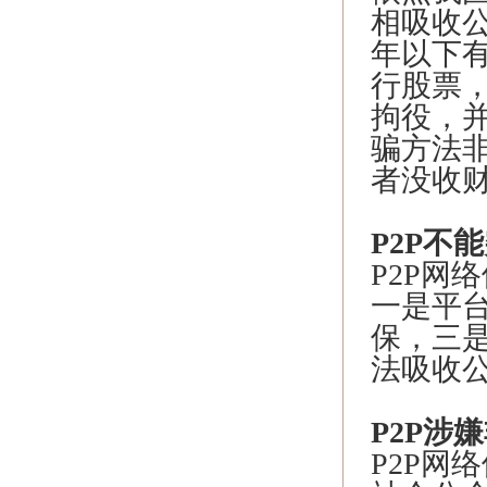
相吸收
年以下
行股票
拘役，
骗方法
者没收
P2P
不能
P2P网
一是平
保，三
法吸收
P2P
涉嫌
P2P网