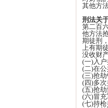
其他方
刑法关
第二百
他方法
期徒刑
上有期
没收财
(一)入
(二)在
(三)抢
(四)多
(五)抢
(六)冒
(七)持