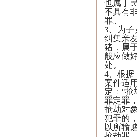
也属于
不具有
罪。
3、为
纠集亲
猪，属
般应做
处。
4、根
案件适用
定：“
罪定罪
抢劫对
犯罪的
以所输
抢劫罪