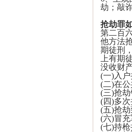
劫；敲
抢劫罪
第二百
他方法
期徒刑
上有期
没收财
(一)入
(二)在
(三)抢
(四)多
(五)抢
(六)冒
(七)持