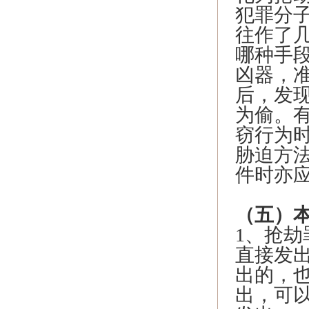
犯罪分
往作了
哪种手
凶器，
后，发
为偷。
窃行为
胁迫方
件时亦
（五）
1、抢劫
直接发出
出的，
出，可