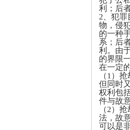
利；后
2、犯
物，侵
的一种
系；后
利。由
的界限
在一定
（1）
但同时
权利包
件与故
（2）
法，故
可以是