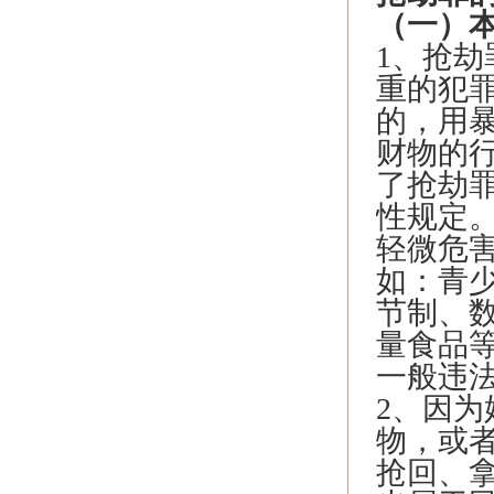
（一）
1、抢
重的犯
的，用
财物的
了抢劫
性规定。
轻微危
如：青
节制、
量食品
一般违
2、因
物，或
抢回、