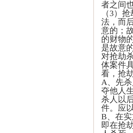
者之间
（3）
法，而
意的；
的财物
是故意
对抢劫
体案件
看，抢
A、先
夺他人
杀人以
件。应
B、在
即在抢