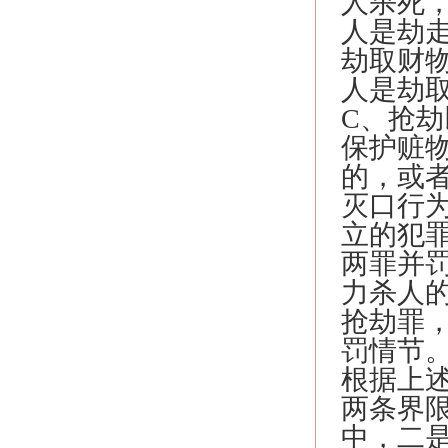
人杀死
人是劫
劫取财
人是劫
C、抢
保护赃
的，或
灭口行
立的犯
两罪并
力杀人
抢劫罪
罚情节
根据上
两条界
中，二