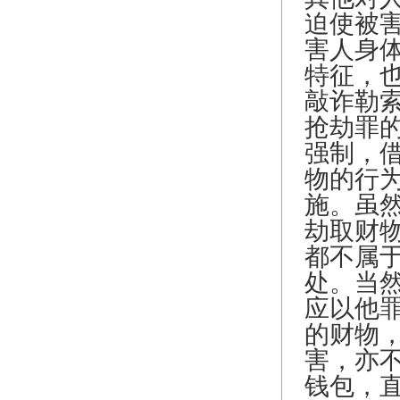
迫使被
害人身
特征，
敲诈勒
抢劫罪
强制，
物的行
施。虽
劫取财
都不属
处。当
应以他
的财物
害，亦
钱包，