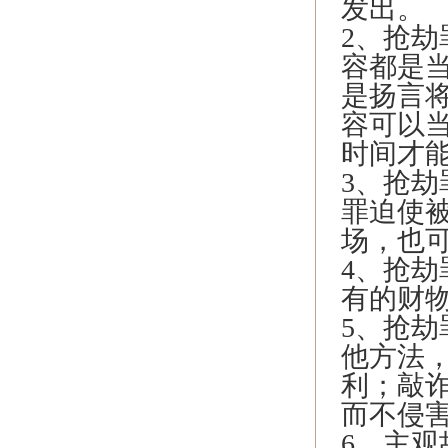
发出。
2、抢劫
容都是当
是扬言
容可以
时间才
3、抢
罪迫使
场，也
4、抢
有的财
5、抢
他方法
利；敲诈
而不侵
6、主