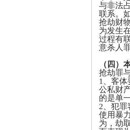
与非法
联系。
抢劫财
为发生
过程有
意杀人
（四）
抢劫罪
1、客
公私财
的是单
2、犯
使用暴
为，劫