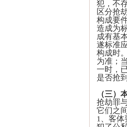
犯，不
区分抢
构成要
造成为
成有基
遂标准
构成时
为准；
一时，
是否抢
（三）
抢劫罪
它们之
1、客
犯了公