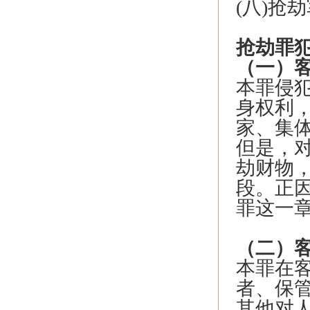
(八)抢
抢劫罪
（一）
本罪侵
身权利
家、集
但是，
劫财物
段。正
罪这一
（二）
本罪在
者、保
其他对