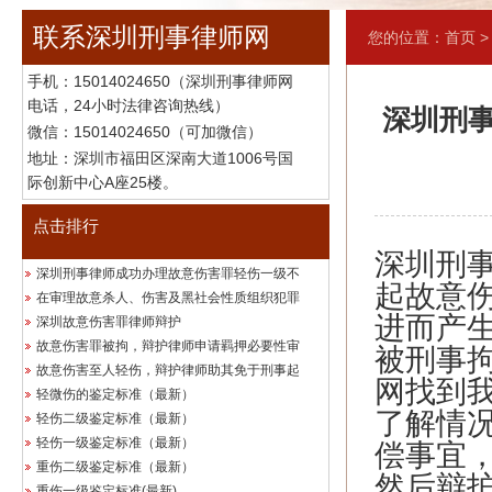
联系深圳刑事律师网
您的位置：
首页
手机：
15014024650（深圳刑事律师网
电话，24小时法律咨询热线）
深圳刑
微信：15014024650（可加微信）
地址：深圳市福田区深南大道1006号国
际创新中心A座25楼。
点击排行
深圳刑
深圳刑事律师成功办理故意伤害罪轻伤一级不
起故意
在审理故意杀人、伤害及黑社会性质组织犯罪
进而产
深圳故意伤害罪律师辩护
故意伤害罪被拘，辩护律师申请羁押必要性审
被刑事
故意伤害至人轻伤，辩护律师助其免于刑事起
网找到
轻微伤的鉴定标准（最新）
了解情
轻伤二级鉴定标准（最新）
轻伤一级鉴定标准（最新）
偿事宜
重伤二级鉴定标准（最新）
然后辩
重伤一级鉴定标准(最新)